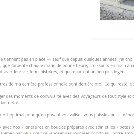
 tiennent pas en place — sauf que depuis quelques années, j’ai choisi un
, que j’arpente chaque matin de bonne heure, croissants en main au re
 avec leur vie, leurs histoires, et qui repartent un peu plus légers.
res de ma carrière professionnelle sont derrière moi. Ce qui reste, c’es
ager des moments de convivialité avec des voyageurs de tout style et
bien-être.
ort optimal pour qu’en posant vos valises vous puissiez aussi dépos
» avec nos 7 itinéraires en boucles préparés avec soin et les « petits
s animés par
Mira
pour se reposer des journées sportives, notre amb