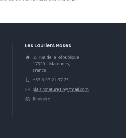
Les Lauriers Roses
55 rue de la République -
17320 - Marennes,
France
+33 6 07 21 37 25
plaisirsnature17@gmail.com
Itinéraire